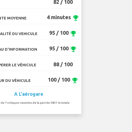
82 / 100
4 minutes
emoji_events
NTE MOYENNE
95 / 100
emoji_events
ALITÉ DU VEHICULE
95 / 100
emoji_events
U D'INFORMATION
88 / 100
ERER LE VÉHICULE
100 / 100
emoji_events
R DU VÉHICULE
A L'aérogare
 de 7 critiques recentes de la part de 5831 le totale