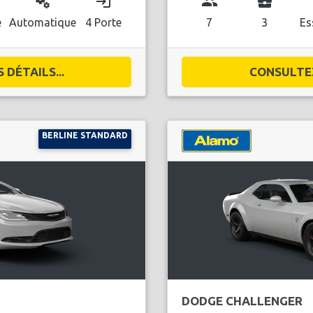
miscellaneous_services
login
group
business_center
l
e
Automatique
4 Porte
7
3
Es
DÉTAILS...
CONSULTEZ
BERLINE STANDARD
DODGE CHALLENGER