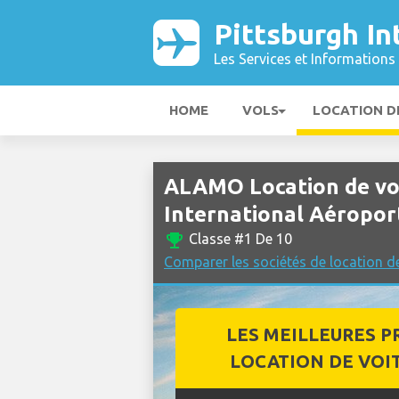
Pittsburgh In
Les Services et Informations 
HOME
VOLS
LOCATION D
ALAMO Location de voi
International Aéropor
emoji_events
Classe #1 De 10
Comparer les sociétés de location de
LES MEILLEURES P
LOCATION DE VOI