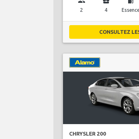
group
business_center
local_gas_station
2
4
Essenc
CONSULTEZ LES 
CHRYSLER 200