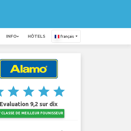
INFO
HÔTELS
français
ar
star
star
star
star
Evaluation 9,2 sur dix
ts
CLASSE DE MEILLEUR FOUNISSEUR