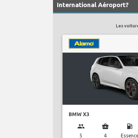
International Aéroport?
Les voitur
BMW X3
group
business_center
local_gas_station
5
4
Essenc