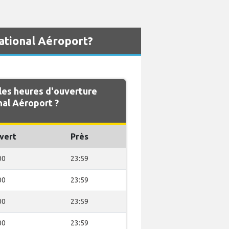
ational Aéroport?
es heures d'ouverture
nal Aéroport ?
vert
Près
00
23:59
00
23:59
00
23:59
00
23:59