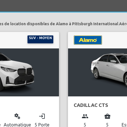
es de location disponibles de Alamo à Pittsburgh International Aér
SUV - MOYEN
CADILLAC CTS
miscellaneous_services
login
group
business_center
l
e
Automatique
5 Porte
5
5
Es