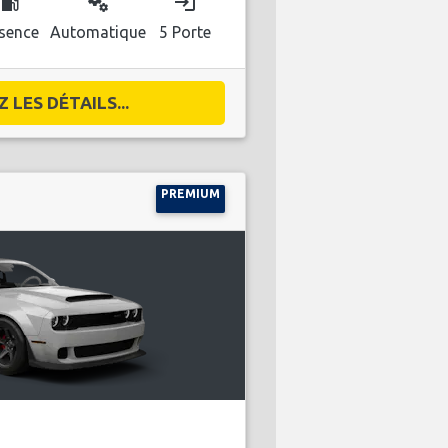
ocal_gas_station
miscellaneous_services
login
sence
Automatique
5 Porte
 LES DÉTAILS...
PREMIUM