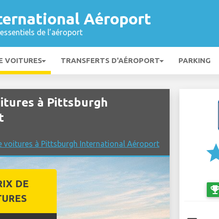
ternational Aéroport
essentiels de l’aéroport
E VOITURES
TRANSFERTS D'AÉROPORT
PARKING
tures à Pittsburgh
t
 voitures à Pittsburgh International Aéroport
st
RIX DE
emoji_even
TURES