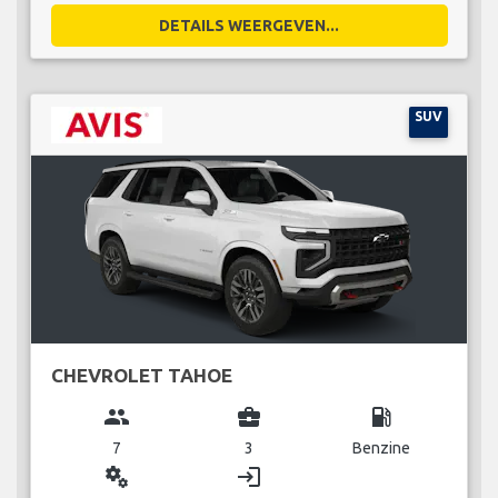
DETAILS WEERGEVEN...
SUV
CHEVROLET TAHOE
group
business_center
local_gas_station
7
3
Benzine
miscellaneous_services
login