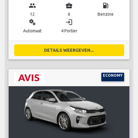
group
business_center
local_gas_station
12
6
Benzine
miscellaneous_services
login
Automaat
4 Portier
DETAILS WEERGEVEN...
ECONOMY