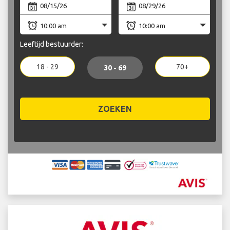
Leeftijd bestuurder:
18 - 29
70+
30 - 69
ZOEKEN