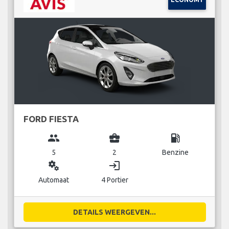
FORD FIESTA
group
business_center
local_gas_station
5
2
Benzine
miscellaneous_services
login
Automaat
4 Portier
DETAILS WEERGEVEN...