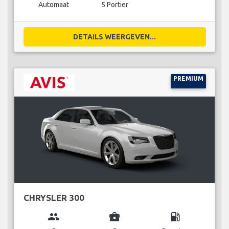
Automaat
5 Portier
DETAILS WEERGEVEN...
PREMIUM
CHRYSLER 300
group
business_center
local_gas_station