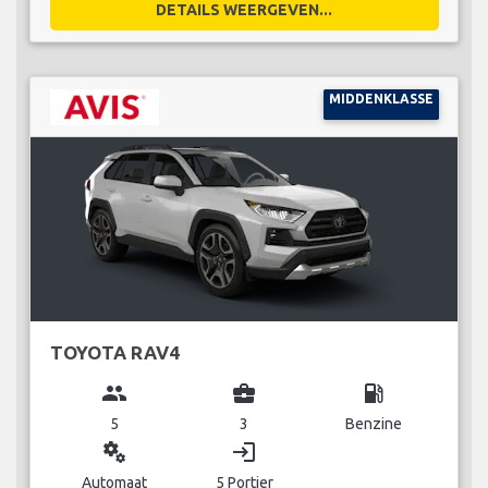
DETAILS WEERGEVEN...
MIDDENKLASSE
TOYOTA RAV4
group
business_center
local_gas_station
5
3
Benzine
miscellaneous_services
login
Automaat
5 Portier