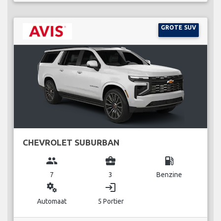
GROTE SUV
CHEVROLET SUBURBAN
group
business_center
local_gas_station
7
3
Benzine
miscellaneous_services
login
Automaat
5 Portier