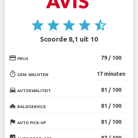
star
star
star
star
star_half
Scoorde 8,1 uit 10
credit_card
79 / 100
PRIJS
timer
17 minuten
GEM. WACHTEN
directions_car
81 / 100
AUTOKWALITEIT
room_service
81 / 100
BALIESERVICE
flag
81 / 100
AUTO PICK-UP
beenhere
87 / 100