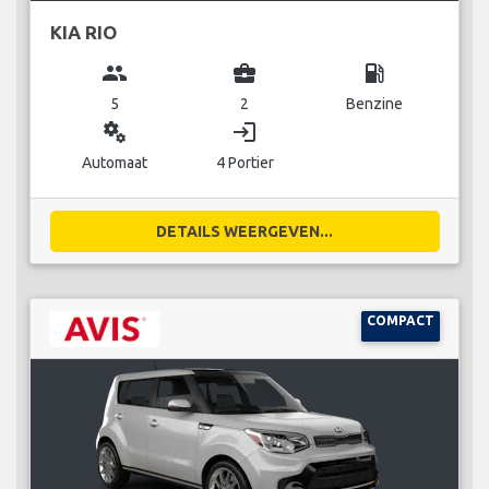
KIA RIO
group
business_center
local_gas_station
5
2
Benzine
miscellaneous_services
login
Automaat
4 Portier
DETAILS WEERGEVEN...
COMPACT