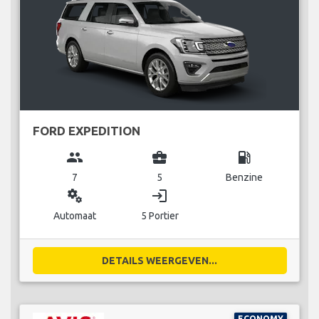
FORD EXPEDITION
group
business_center
local_gas_station
7
5
Benzine
miscellaneous_services
login
Automaat
5 Portier
DETAILS WEERGEVEN...
ECONOMY