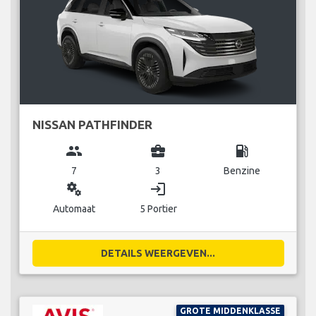
NISSAN PATHFINDER
group
business_center
local_gas_station
7
3
Benzine
miscellaneous_services
login
Automaat
5 Portier
DETAILS WEERGEVEN...
GROTE MIDDENKLASSE