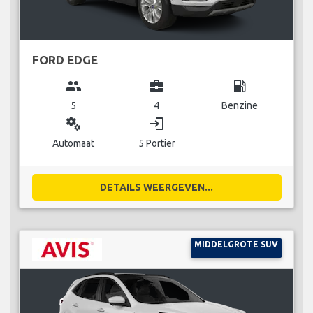
FORD EDGE
group
business_center
local_gas_station
5
4
Benzine
miscellaneous_services
login
Automaat
5 Portier
DETAILS WEERGEVEN...
MIDDELGROTE SUV