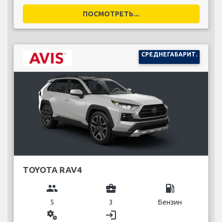
ПОСМОТРЕТЬ...
СРЕДНЕГАБАРИТ.
TOYOTA RAV4
group
business_center
local_gas_station
5
3
Бензин
miscellaneous_services
login