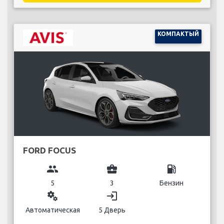
КОМПАКТЫЙ
FORD FOCUS
group
business_center
local_gas_station
5
3
Бензин
miscellaneous_services
login
Автоматическая
5 Дверь