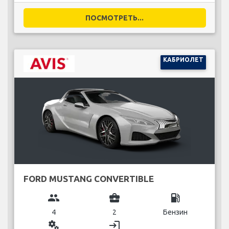
ПОСМОТРЕТЬ...
КАБРИОЛЕТ
FORD MUSTANG CONVERTIBLE
group
business_center
local_gas_station
4
2
Бензин
miscellaneous_services
login