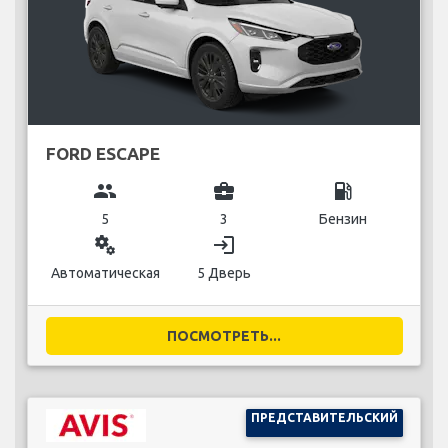
FORD ESCAPE
group
business_center
local_gas_station
5
3
Бензин
miscellaneous_services
login
Автоматическая
5 Дверь
ПОСМОТРЕТЬ...
ПРЕДСТАВИТЕЛЬСКИЙ