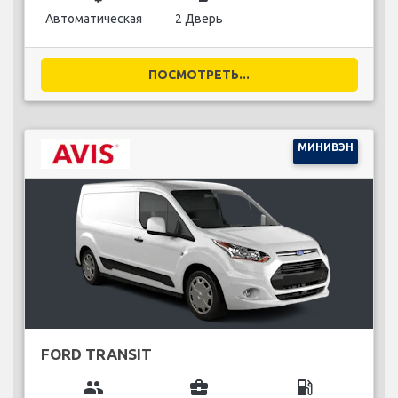
Автоматическая
2 Дверь
ПОСМОТРЕТЬ...
МИНИВЭН
FORD TRANSIT
group
business_center
local_gas_station