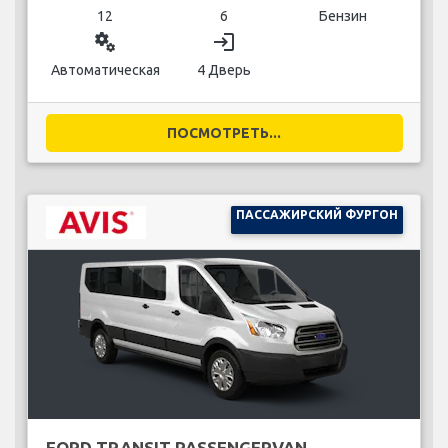
12
6
Бензин
miscellaneous_services
login
Автоматическая
4 Дверь
ПОСМОТРЕТЬ...
ПАССАЖИРСКИЙ ФУРГОН
FORD TRANSIT PASSENGERVAN