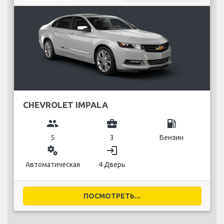
CHEVROLET IMPALA
group
business_center
local_gas_station
5
3
Бензин
miscellaneous_services
login
Автоматическая
4 Дверь
ПОСМОТРЕТЬ...