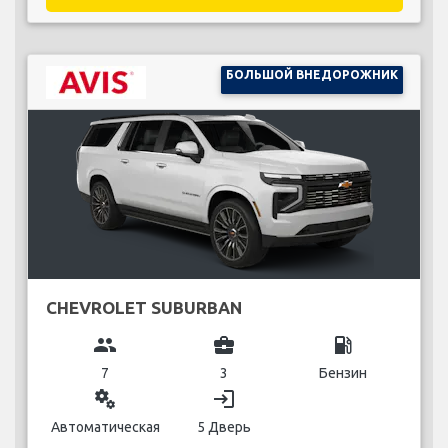
БОЛЬШОЙ ВНЕДОРОЖНИК
CHEVROLET SUBURBAN
group
business_center
local_gas_station
7
3
Бензин
miscellaneous_services
login
Автоматическая
5 Дверь