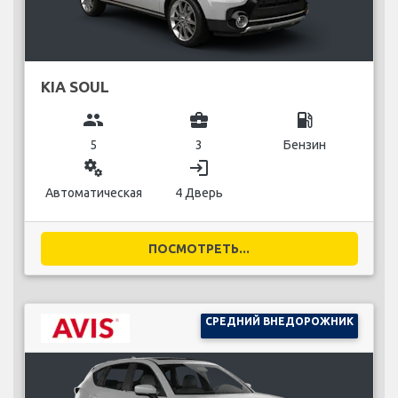
KIA SOUL
group
business_center
local_gas_station
5
3
Бензин
miscellaneous_services
login
Автоматическая
4 Дверь
ПОСМОТРЕТЬ...
СРЕДНИЙ ВНЕДОРОЖНИК