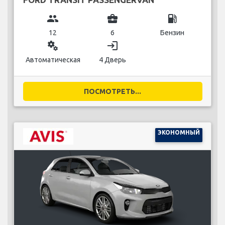
group
business_center
local_gas_station
12
6
Бензин
miscellaneous_services
login
Автоматическая
4 Дверь
ПОСМОТРЕТЬ...
ЭКОНОМНЫЙ