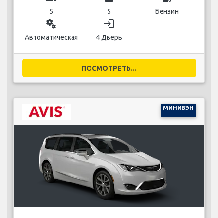
5
5
Бензин
miscellaneous_services
login
Автоматическая
4 Дверь
ПОСМОТРЕТЬ...
МИНИВЭН