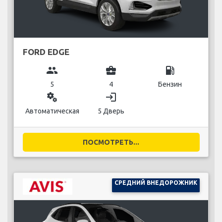
FORD EDGE
group
business_center
local_gas_station
5
4
Бензин
miscellaneous_services
login
Автоматическая
5 Дверь
ПОСМОТРЕТЬ...
СРЕДНИЙ ВНЕДОРОЖНИК