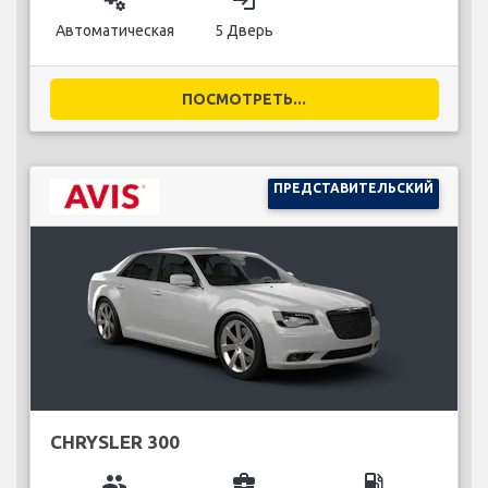
miscellaneous_services
login
Автоматическая
5 Дверь
ПОСМОТРЕТЬ...
ПРЕДСТАВИТЕЛЬСКИЙ
CHRYSLER 300
group
business_center
local_gas_station