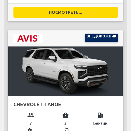
ПОСМОТРЕТЬ...
ВНЕДОРОЖНИК
CHEVROLET TAHOE
group
business_center
local_gas_station
7
3
Бензин