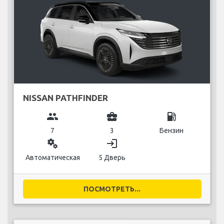
NISSAN PATHFINDER
group
business_center
local_gas_station
7
3
Бензин
miscellaneous_services
login
Автоматическая
5 Дверь
ПОСМОТРЕТЬ...