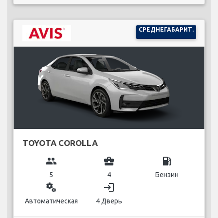
СРЕДНЕГАБАРИТ.
TOYOTA COROLLA
group
business_center
local_gas_station
5
4
Бензин
miscellaneous_services
login
Автоматическая
4 Дверь