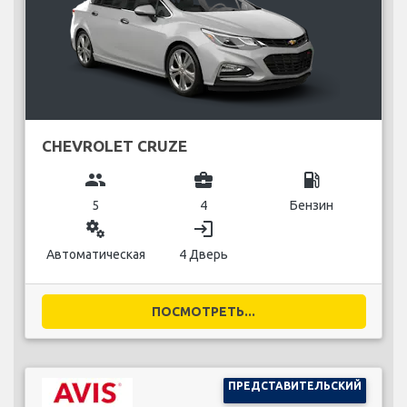
CHEVROLET CRUZE
group
business_center
local_gas_station
5
4
Бензин
miscellaneous_services
login
Автоматическая
4 Дверь
ПОСМОТРЕТЬ...
ПРЕДСТАВИТЕЛЬСКИЙ