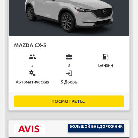
MAZDA CX-5
group
business_center
local_gas_station
5
3
Бензин
miscellaneous_services
login
Автоматическая
5 Дверь
ПОСМОТРЕТЬ...
БОЛЬШОЙ ВНЕДОРОЖНИК