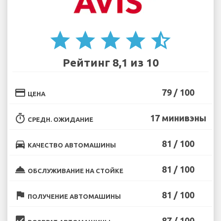
star
star
star
star
star_half
Рейтинг 8,1 из 10
credit_card
79 / 100
ЦЕНА
timer
17 минивэны
СРЕДН. ОЖИДАНИЕ
directions_car
81 / 100
КАЧЕСТВО АВТОМАШИНЫ
room_service
81 / 100
ОБСЛУЖИВАНИЕ НА СТОЙКЕ
flag
81 / 100
ПОЛУЧЕНИЕ АВТОМАШИНЫ
beenhere
87 / 100