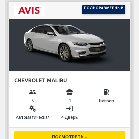
ПОЛНОРАЗМЕРНЫЙ
CHEVROLET MALIBU
group
business_center
local_gas_station
5
4
Бензин
miscellaneous_services
login
Автоматическая
4 Дверь
ПОСМОТРЕТЬ...