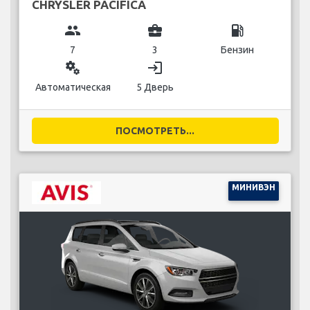
CHRYSLER PACIFICA
group
business_center
local_gas_station
7
3
Бензин
miscellaneous_services
login
Автоматическая
5 Дверь
ПОСМОТРЕТЬ...
МИНИВЭН