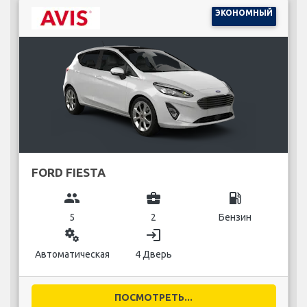
ЭКОНОМНЫЙ
FORD FIESTA
group
business_center
local_gas_station
5
2
Бензин
miscellaneous_services
login
Автоматическая
4 Дверь
ПОСМОТРЕТЬ...