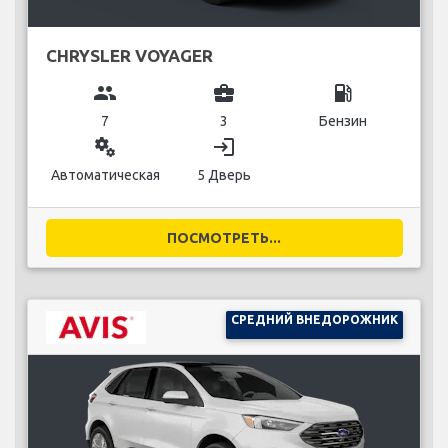
CHRYSLER VOYAGER
group
business_center
local_gas_station
7
3
Бензин
miscellaneous_services
login
Автоматическая
5 Дверь
ПОСМОТРЕТЬ...
СРЕДНИЙ ВНЕДОРОЖНИК