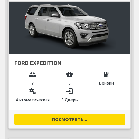
FORD EXPEDITION
group
business_center
local_gas_station
7
5
Бензин
miscellaneous_services
login
Автоматическая
5 Дверь
ПОСМОТРЕТЬ...