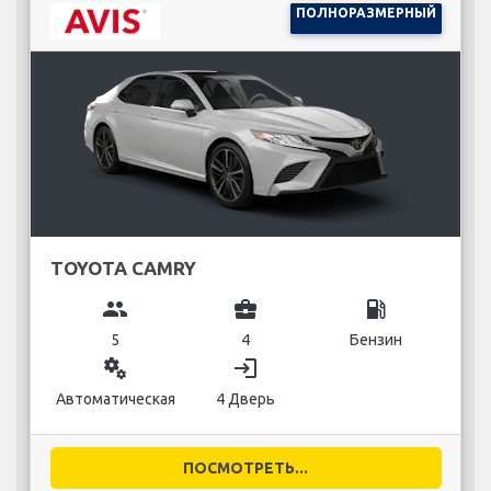
ПОЛНОРАЗМЕРНЫЙ
TOYOTA CAMRY
group
business_center
local_gas_station
5
4
Бензин
miscellaneous_services
login
Автоматическая
4 Дверь
ПОСМОТРЕТЬ...