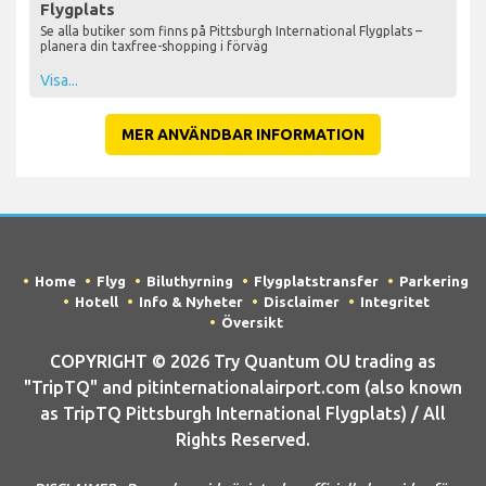
Flygplats
Se alla butiker som finns på Pittsburgh International Flygplats –
planera din taxfree-shopping i förväg
Visa...
MER ANVÄNDBAR INFORMATION
Home
Flyg
Biluthyrning
Flygplatstransfer
Parkering
Hotell
Info & Nyheter
Disclaimer
Integritet
Översikt
COPYRIGHT © 2026 Try Quantum OU trading as
"TripTQ" and pitinternationalairport.com (also known
as TripTQ Pittsburgh International Flygplats) / All
Rights Reserved.