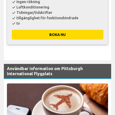
Ingen rökning
check
Luftkonditionering
check
Tidningar/tidskrifter
check
tillgänglighet för funktionshindrade
check
tv
check
BOKA NU
Användbar information om Pittsburgh
International Flygplats