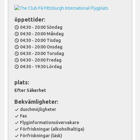
öppettider:
04:30 - 20:00 Söndag
schedule
04:30 - 20:00 Måndag
schedule
04:30 - 20:00 Tisdag
schedule
04:30 - 20:00 Onsdag
schedule
04:30 - 20:00 Torsdag
schedule
04:30 - 20:00 Fredag
schedule
04:30 - 19:30 Lördag
schedule
plats:
Efter Säkerhet
Bekvämligheter:
duschmöjligheter
check
Fax
check
Flyginformationsövervakare
check
Förfriskningar (alkoholhaltiga)
check
Förfriskningar (läsk)
check