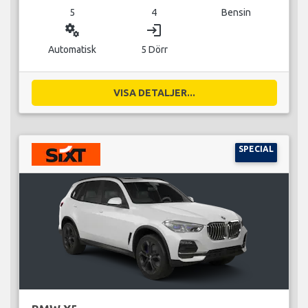
5
4
Bensin
miscellaneous_services
login
Automatisk
5 Dörr
VISA DETALJER...
SPECIAL