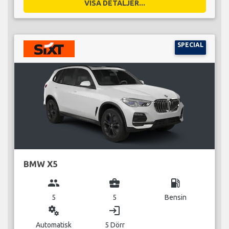
VISA DETALJER...
SPECIAL
BMW X5
group
business_center
local_gas_station
5
5
Bensin
miscellaneous_services
login
Automatisk
5 Dörr