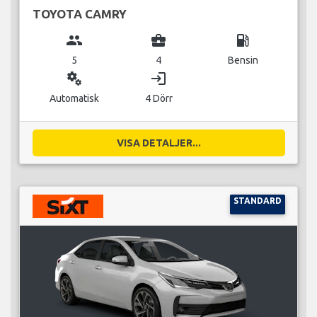
TOYOTA CAMRY
group
business_center
local_gas_station
5
4
Bensin
miscellaneous_services
login
Automatisk
4 Dörr
VISA DETALJER...
STANDARD