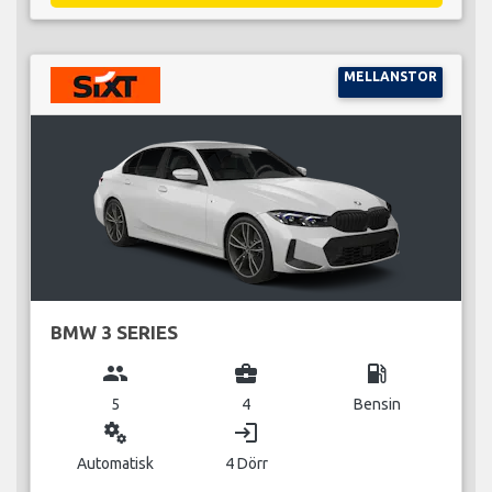
MELLANSTOR
BMW 3 SERIES
group
business_center
local_gas_station
5
4
Bensin
miscellaneous_services
login
Automatisk
4 Dörr