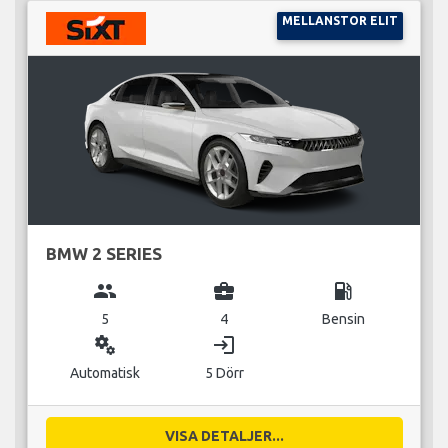
MELLANSTOR ELIT
BMW 2 SERIES
group
business_center
local_gas_station
5
4
Bensin
miscellaneous_services
login
Automatisk
5 Dörr
VISA DETALJER...