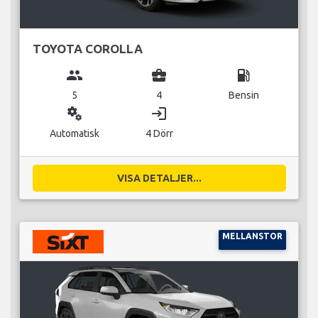
TOYOTA COROLLA
group
business_center
local_gas_station
5
4
Bensin
miscellaneous_services
login
Automatisk
4 Dörr
VISA DETALJER...
MELLANSTOR