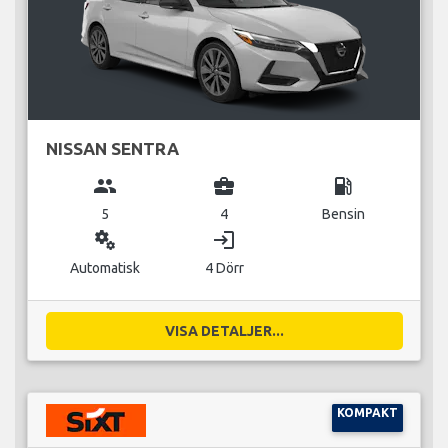
NISSAN SENTRA
group
business_center
local_gas_station
5
4
Bensin
miscellaneous_services
login
Automatisk
4 Dörr
VISA DETALJER...
KOMPAKT