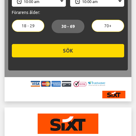
Förarens ålder:
18 - 29
70+
30 - 69
SÖK