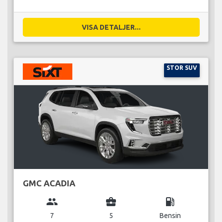
VISA DETALJER...
STOR SUV
GMC ACADIA
group
business_center
local_gas_station
7
5
Bensin