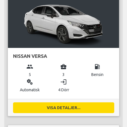
NISSAN VERSA
group
business_center
local_gas_station
5
3
Bensin
miscellaneous_services
login
Automatisk
4 Dörr
VISA DETALJER...