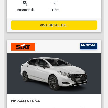
miscellaneous_services
login
Automatisk
5 Dörr
VISA DETALJER...
KOMPAKT
NISSAN VERSA