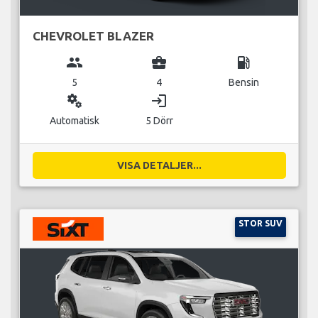
CHEVROLET BLAZER
group
business_center
local_gas_station
5
4
Bensin
miscellaneous_services
login
Automatisk
5 Dörr
VISA DETALJER...
STOR SUV