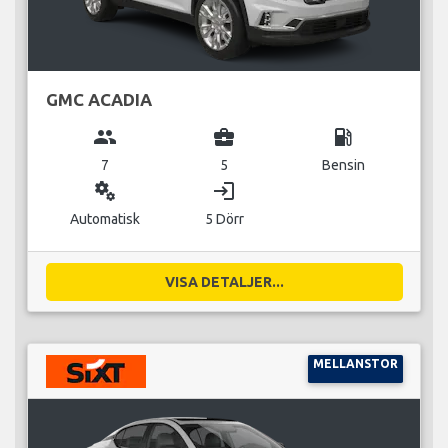
GMC ACADIA
group
business_center
local_gas_station
7
5
Bensin
miscellaneous_services
login
Automatisk
5 Dörr
VISA DETALJER...
MELLANSTOR