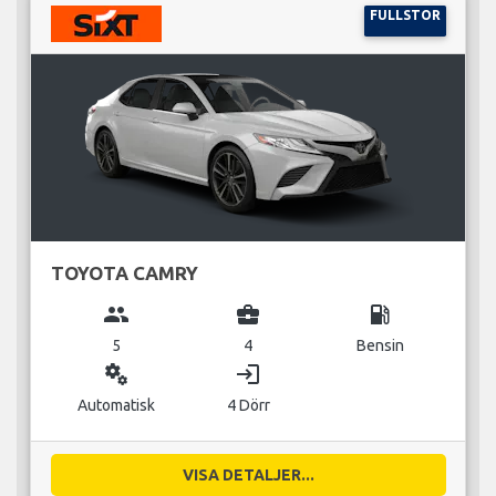
FULLSTOR
TOYOTA CAMRY
group
business_center
local_gas_station
5
4
Bensin
miscellaneous_services
login
Automatisk
4 Dörr
VISA DETALJER...