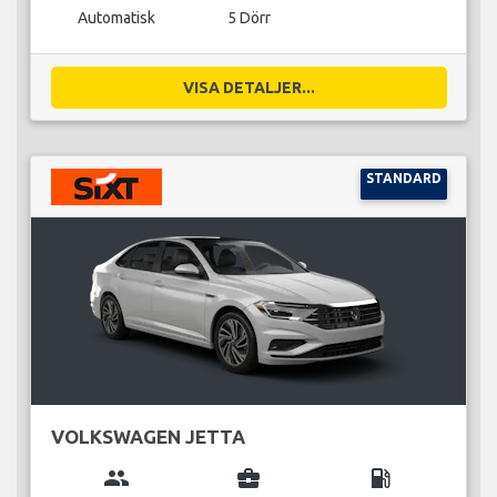
Automatisk
5 Dörr
VISA DETALJER...
STANDARD
VOLKSWAGEN JETTA
group
business_center
local_gas_station