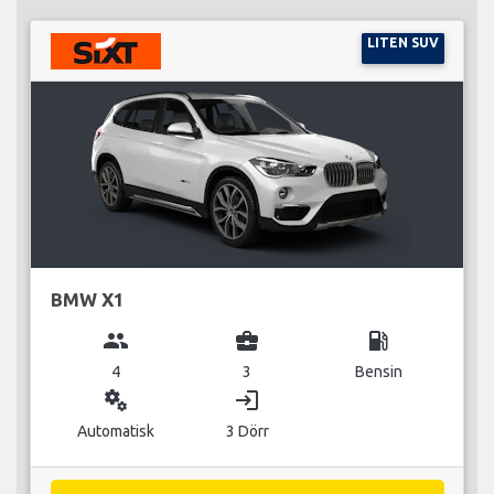
LITEN SUV
BMW X1
group
business_center
local_gas_station
4
3
Bensin
miscellaneous_services
login
Automatisk
3 Dörr