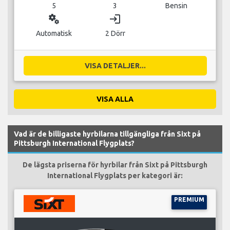
5
3
Bensin
miscellaneous_services
login
Automatisk
2 Dörr
VISA DETALJER...
VISA ALLA
Vad är de billigaste hyrbilarna tillgängliga från Sixt på
Pittsburgh International Flygplats?
De lägsta priserna för hyrbilar från Sixt på Pittsburgh
International Flygplats per kategori är:
PREMIUM