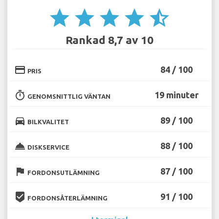
star
star
star
star
star_half
Rankad 8,7 av 10
credit_card
84 / 100
PRIS
timer
19 minuter
GENOMSNITTLIG VÄNTAN
directions_car
89 / 100
BILKVALITET
room_service
88 / 100
DISKSERVICE
flag
87 / 100
FORDONSUTLÄMNING
beenhere
91 / 100
FORDONSÅTERLÄMNING