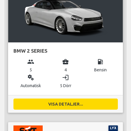
BMW 2 SERIES
group
business_center
local_gas_station
5
4
Bensin
miscellaneous_services
login
Automatisk
5 Dörr
VISA DETALJER...
LYX