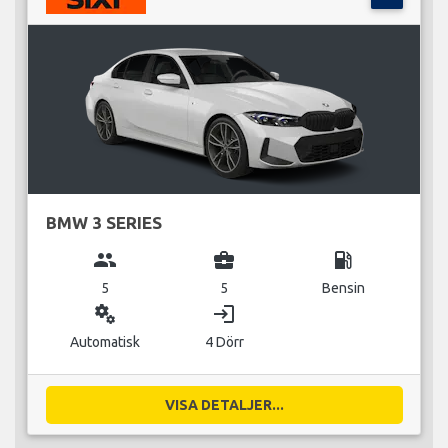
BMW 3 SERIES
group
business_center
local_gas_station
5
5
Bensin
miscellaneous_services
login
Automatisk
4 Dörr
VISA DETALJER...