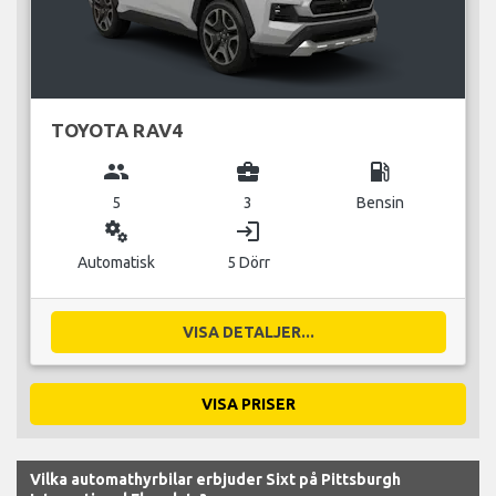
TOYOTA RAV4
group
business_center
local_gas_station
5
3
Bensin
miscellaneous_services
login
Automatisk
5 Dörr
VISA DETALJER...
VISA PRISER
Vilka automathyrbilar erbjuder Sixt på Pittsburgh