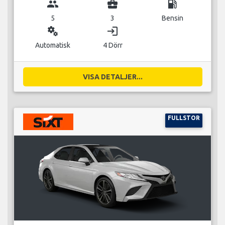
group
business_center
local_gas_station
5
3
Bensin
miscellaneous_services
login
Automatisk
4 Dörr
VISA DETALJER...
FULLSTOR