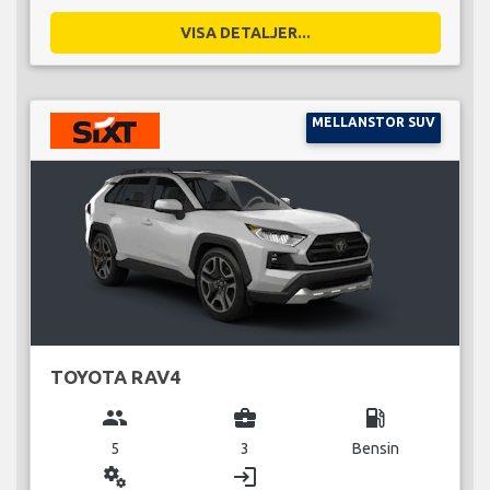
VISA DETALJER...
MELLANSTOR SUV
TOYOTA RAV4
group
business_center
local_gas_station
5
3
Bensin
miscellaneous_services
login