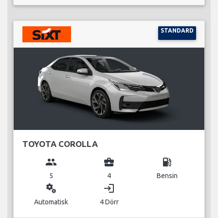
STANDARD
TOYOTA COROLLA
group
business_center
local_gas_station
5
4
Bensin
miscellaneous_services
login
Automatisk
4 Dörr