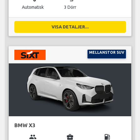
Automatisk
3 Dörr
VISA DETALJER...
MELLANSTOR SUV
BMW X3
group
business_center
local_gas_station