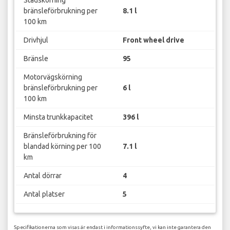
bränsleförbrukning per
8.1 l
100 km
Drivhjul
Front wheel drive
Bränsle
95
Motorvägskörning
bränsleförbrukning per
6 l
100 km
Minsta trunkkapacitet
396 l
Bränsleförbrukning för
blandad körning per 100
7.1 l
km
Antal dörrar
4
Antal platser
5
Specifikationerna som visas är endast i informationssyfte, vi kan inte garantera den