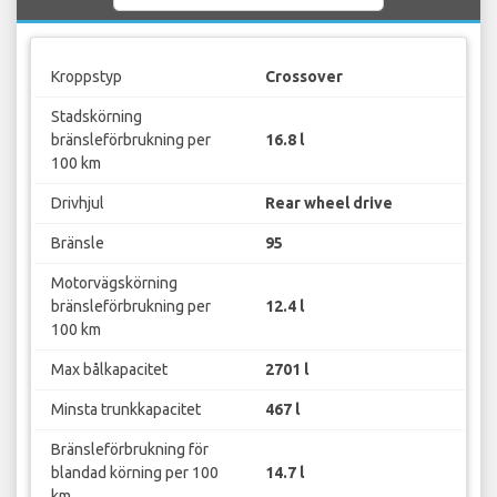
Kroppstyp
Crossover
Stadskörning
bränsleförbrukning per
16.8 l
100 km
Drivhjul
Rear wheel drive
Bränsle
95
Motorvägskörning
bränsleförbrukning per
12.4 l
100 km
Max bålkapacitet
2701 l
Minsta trunkkapacitet
467 l
Bränsleförbrukning för
blandad körning per 100
14.7 l
km