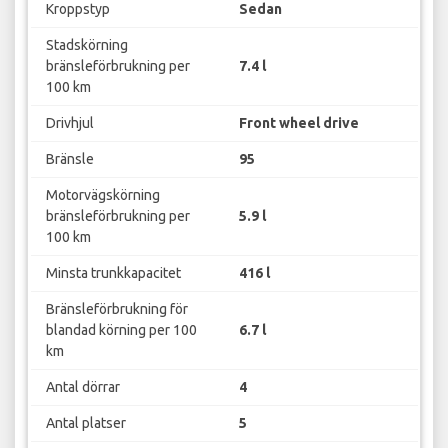
Kroppstyp
Sedan
Stadskörning
bränsleförbrukning per
7.4 l
100 km
Drivhjul
Front wheel drive
Bränsle
95
Motorvägskörning
bränsleförbrukning per
5.9 l
100 km
Minsta trunkkapacitet
416 l
Bränsleförbrukning för
blandad körning per 100
6.7 l
km
Antal dörrar
4
Antal platser
5