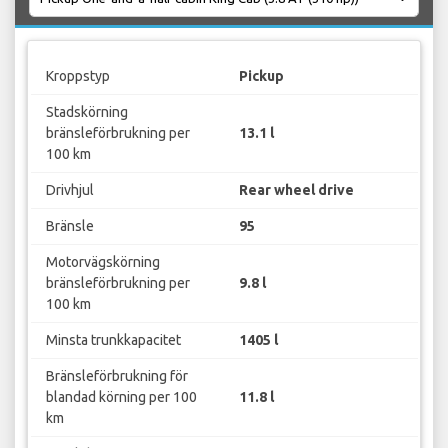
Kroppstyp
Pickup
Stadskörning
bränsleförbrukning per
13.1 l
100 km
Drivhjul
Rear wheel drive
Bränsle
95
Motorvägskörning
bränsleförbrukning per
9.8 l
100 km
Minsta trunkkapacitet
1405 l
Bränsleförbrukning för
blandad körning per 100
11.8 l
km