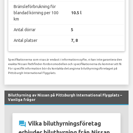
Bränsleförbrukning för
blandad körning per 100
10.5 l
km
Antal dörrar
5
Antal platser
7, 8
Specifikationerna som visas är endast i informationssyfte, vi kan inte garantera den
exakta Nissan Pathfinder-fordonsmodellen och specifikationerna du kommer att få.
För specifik information bör du kontakta det angivna biluthyrningsföretaget på
Pittsburgh International Flygplats.
Biluthyrning av Nissan på Pittsburgh International Flygplats –
Vanliga frågor
question_answer
Vilka biluthyrningsföretag
erbjuder biluthyrning från Nissan