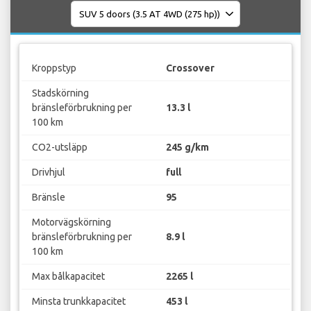
Kroppstyp
Crossover
Stadskörning
bränsleförbrukning per
13.3 l
100 km
CO2-utsläpp
245 g/km
Drivhjul
full
Bränsle
95
Motorvägskörning
bränsleförbrukning per
8.9 l
100 km
Max bålkapacitet
2265 l
Minsta trunkkapacitet
453 l