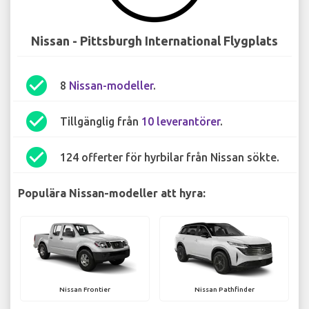
Nissan - Pittsburgh International Flygplats
check_circle
8
Nissan-modeller
.
check_circle
Tillgänglig från
10 leverantörer
.
check_circle
124 offerter för hyrbilar från Nissan sökte.
Populära Nissan-modeller att hyra:
Nissan Frontier
Nissan Pathfinder