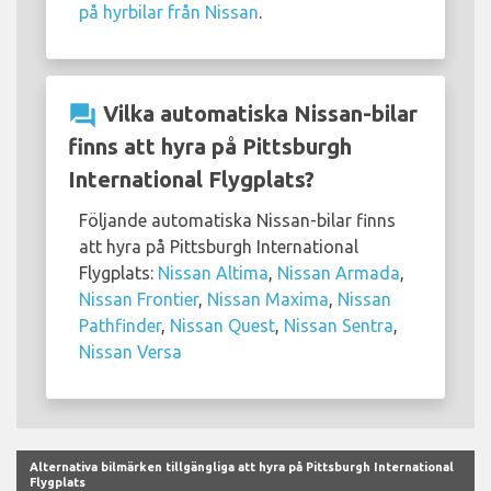
på hyrbilar från Nissan
.
question_answer
Vilka automatiska Nissan-bilar
finns att hyra på Pittsburgh
International Flygplats?
Följande automatiska Nissan-bilar finns
att hyra på Pittsburgh International
Flygplats:
Nissan Altima
,
Nissan Armada
,
Nissan Frontier
,
Nissan Maxima
,
Nissan
Pathfinder
,
Nissan Quest
,
Nissan Sentra
,
Nissan Versa
Alternativa bilmärken tillgängliga att hyra på Pittsburgh International
Flygplats