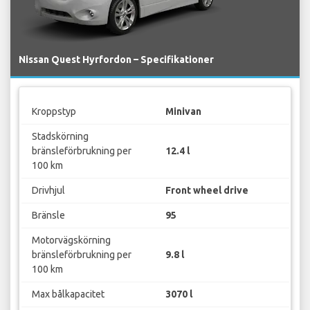
Nissan Quest Hyrfordon – Specifikationer
Kroppstyp
Minivan
Stadskörning
bränsleförbrukning per
12.4 l
100 km
Drivhjul
Front wheel drive
Bränsle
95
Motorvägskörning
bränsleförbrukning per
9.8 l
100 km
Max bålkapacitet
3070 l