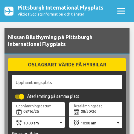
Pittsburgh International Flygplats
Viktig flygplatsinformation och tjänster
Nissan Biluthyrning på Pittsburgh
International Flygplats
OSLAGBART VÄRDE PÅ HYRBILAR
Upphämtningsplats
Återlämning på samma plats
Upphämtningsdatum
Återlämningsdag
Förarens ålder: