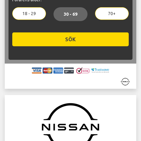
18 - 29
70+
30 - 69
SÖK