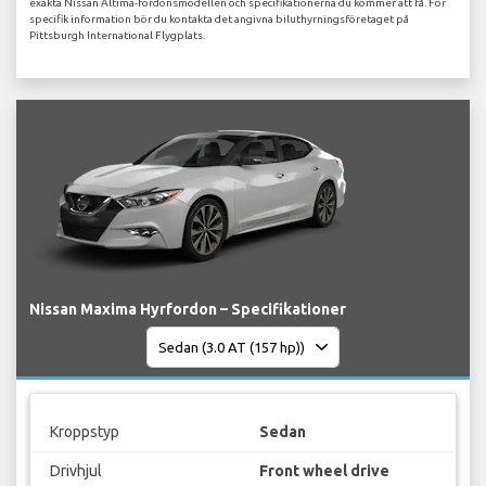
exakta Nissan Altima-fordonsmodellen och specifikationerna du kommer att få. För
specifik information bör du kontakta det angivna biluthyrningsföretaget på
Pittsburgh International Flygplats.
Nissan Maxima Hyrfordon – Specifikationer
Kroppstyp
Sedan
Drivhjul
Front wheel drive