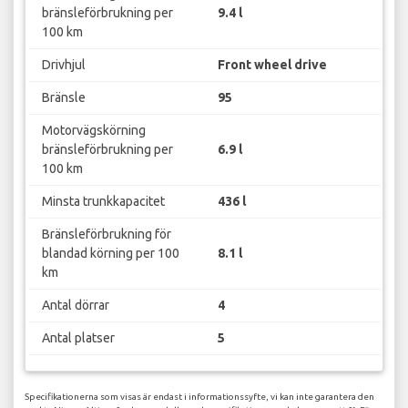
bränsleförbrukning per
9.4 l
100 km
Drivhjul
Front wheel drive
Bränsle
95
Motorvägskörning
bränsleförbrukning per
6.9 l
100 km
Minsta trunkkapacitet
436 l
Bränsleförbrukning för
blandad körning per 100
8.1 l
km
Antal dörrar
4
Antal platser
5
Specifikationerna som visas är endast i informationssyfte, vi kan inte garantera den