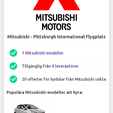
Mitsubishi - Pittsburgh International Flygplats
check_circle
1
Mitsubishi-modeller
.
check_circle
Tillgänglig från
4 leverantörer
.
check_circle
20 offerter för hyrbilar från Mitsubishi sökte.
Populära Mitsubishi-modeller att hyra: