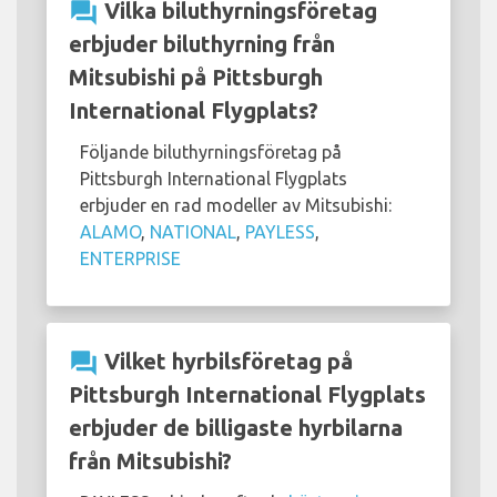
question_answer
Vilka biluthyrningsföretag
erbjuder biluthyrning från
Mitsubishi på Pittsburgh
International Flygplats?
Följande biluthyrningsföretag på
Pittsburgh International Flygplats
erbjuder en rad modeller av Mitsubishi:
ALAMO
,
NATIONAL
,
PAYLESS
,
ENTERPRISE
question_answer
Vilket hyrbilsföretag på
Pittsburgh International Flygplats
erbjuder de billigaste hyrbilarna
från Mitsubishi?