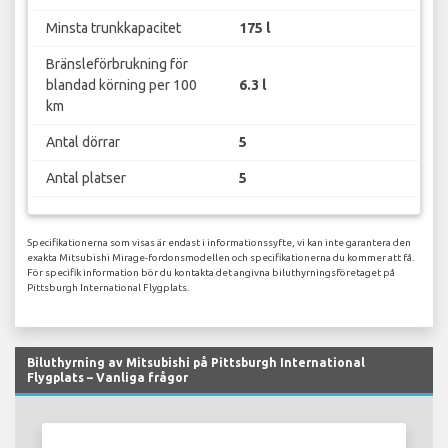
Minsta trunkkapacitet
175 l
Bränsleförbrukning för
blandad körning per 100
6.3 l
km
Antal dörrar
5
Antal platser
5
Specifikationerna som visas är endast i informationssyfte, vi kan inte garantera den
exakta Mitsubishi Mirage-fordonsmodellen och specifikationerna du kommer att få.
För specifik information bör du kontakta det angivna biluthyrningsföretaget på
Pittsburgh International Flygplats.
Biluthyrning av Mitsubishi på Pittsburgh International
Flygplats – Vanliga frågor