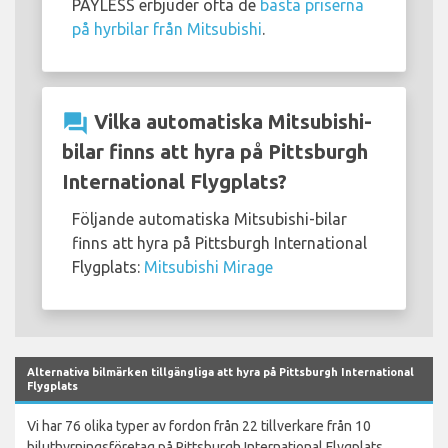
PAYLESS erbjuder ofta de
bästa priserna
på hyrbilar från Mitsubishi
.
question_answer
Vilka automatiska Mitsubishi-
bilar finns att hyra på Pittsburgh
International Flygplats?
Följande automatiska Mitsubishi-bilar
finns att hyra på Pittsburgh International
Flygplats:
Mitsubishi Mirage
Alternativa bilmärken tillgängliga att hyra på Pittsburgh International
Flygplats
Vi har 76 olika typer av fordon från 22 tillverkare från 10
biluthyrningsföretag på Pittsburgh International Flygplats.