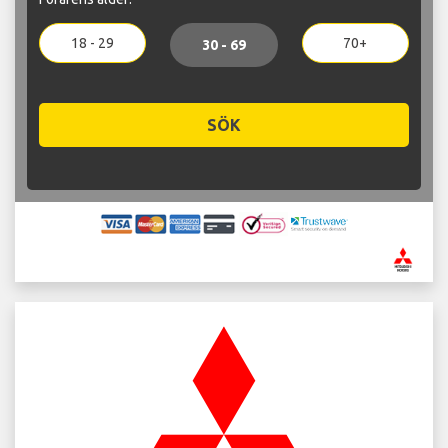
18 - 29
70+
30 - 69
SÖK